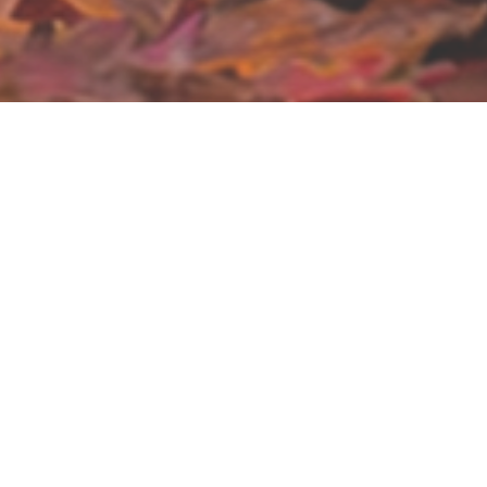
Donnez vie aux rêves de vos enfants !
Vous organisez un événement à Pérols, Montpellier
passionnée.
Que ce soit pour un anniversaire, une fête de fami
service des sourires de vos enfants.