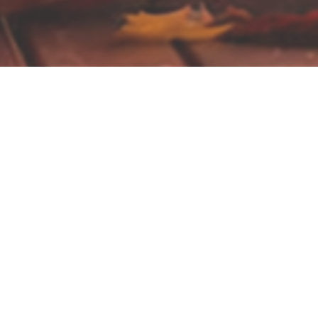
ation maquillage à une professionnelle
artistique et mon approche bienveillante au