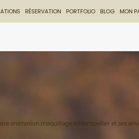
TATIONS
RÉSERVATION
PORTFOLIO
BLOG
MON P
tre animation maquillage à Montpellier et ses env