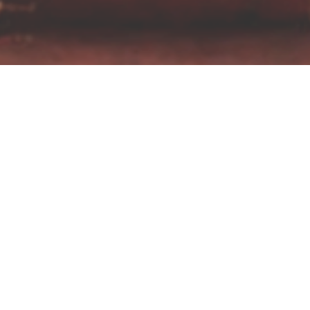
 ou dans les environs (Hérault, Gard, Aude) ? Confiez l'anim
lle ou un événement d'entreprise, je mets mon savoir-faire 